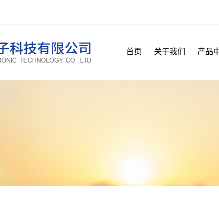
首页
关于我们
产品