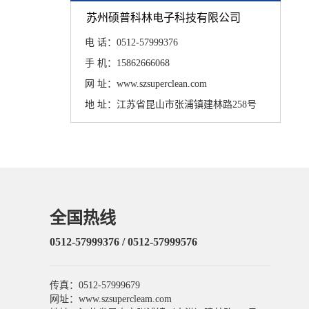
苏州硕普科林电子科技有限公司
电 话：0512-57999376
手 机：15862666068
网 址：www.szsuperclean.com
地 址：江苏省昆山市张浦镇建林路258号
全国热线
0512-57999376 / 0512-57999576
传真：0512-57999679
网址：www.szsupercleam.com